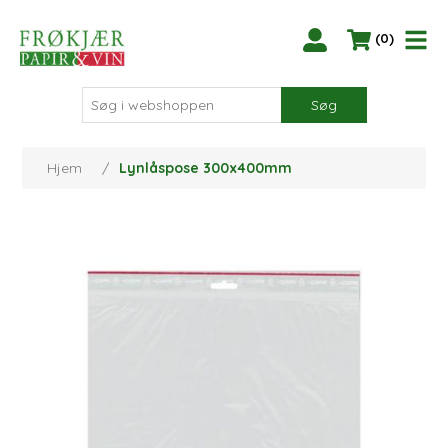
(0)
Søg
Hjem
/
Lynlåspose 300x400mm