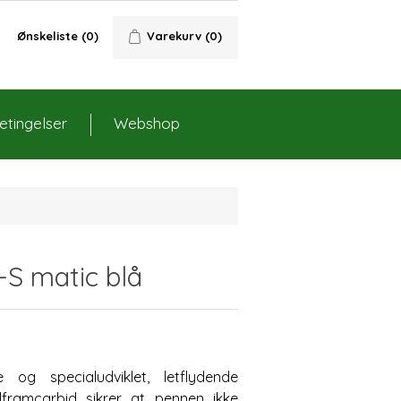
Ønskeliste
(0)
Varekurv
(0)
tingelser
Webshop
-S matic blå
og specialudviklet, letflydende
lframcarbid sikrer at pennen ikke