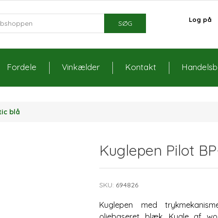
Log på
SØG
Fordele
Vinkælder
Kontakt
Handelsbe
ic blå
Kuglepen Pilot BP
SKU:
694826
Kuglepen med trykmekanisme 
oliebaseret blæk. Kugle af wo