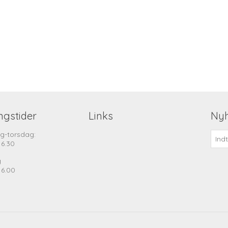
ngstider
Links
Ny
g-torsdag:
16.30
g
16.00