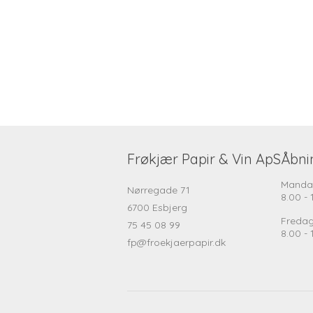
Frøkjær Papir & Vin ApS
Åbni
Manda
Nørregade 71
8.00 - 
6700 Esbjerg
Freda
75 45 08 99
8.00 - 
fp@froekjaerpapir.dk