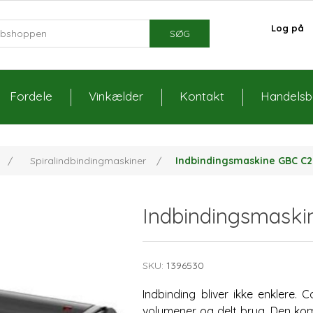
Log på
SØG
Fordele
Vinkælder
Kontakt
Handelsbe
/
Spiralindbindingmaskiner
/
Indbindingsmaskine GBC C
Indbindingsmask
SKU:
1396530
Indbinding bliver ikke enklere.
volumener og delt brug. Den kom