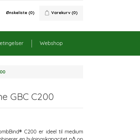
Ønskeliste
(0)
Varekurv
(0)
tingelser
Webshop
200
ine GBC C200
 CombBind® C200 er ideel til medium
binerer en hulningskapacitet på op