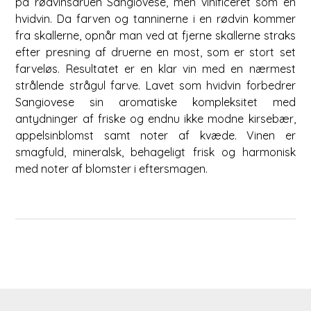
på rødvinsdruen Sangiovese, men vinificeret som en
hvidvin. Da farven og tanninerne i en rødvin kommer
fra skallerne, opnår man ved at fjerne skallerne straks
efter presning af druerne en most, som er stort set
farveløs. Resultatet er en klar vin med en nærmest
strålende strågul farve. Lavet som hvidvin forbedrer
Sangiovese sin aromatiske kompleksitet med
antydninger af friske og endnu ikke modne kirsebær,
appelsinblomst samt noter af kvæde. Vinen er
smagfuld, mineralsk, behageligt frisk og harmonisk
med noter af blomster i eftersmagen.