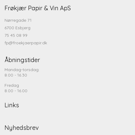
Frøkjær Papir & Vin ApS
Nørregade 71
6700 Esbjerg
75 45 08 99
fp@froekjaerpapir.dk
Åbningstider
Mandag-torsdag:
8.00 - 16.30
Fredag
8.00 - 16.00
Links
Nyhedsbrev