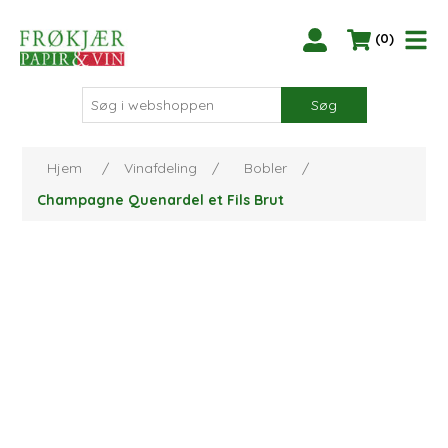
(0)
Søg
Hjem
/
Vinafdeling
/
Bobler
/
Champagne Quenardel et Fils Brut