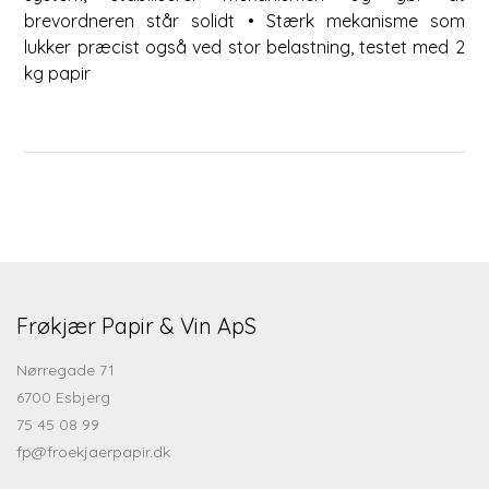
brevordneren står solidt • Stærk mekanisme som
lukker præcist også ved stor belastning, testet med 2
kg papir
Frøkjær Papir & Vin ApS
Nørregade 71
6700 Esbjerg
75 45 08 99
fp@froekjaerpapir.dk