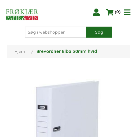
(0)
Søg
Hjem
/
Brevordner Elba 50mm hvid