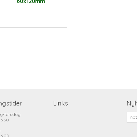
60x120mm
ngstider
Links
Ny
g-torsdag:
16.30
g
16.00